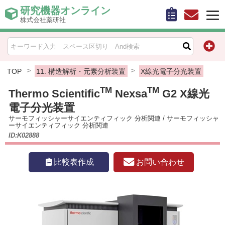
研究機器オンライン
株式会社薬研社
HOME
比較表作成
TOP
11. 構造解析・元素分析装置
X線光電子分光装置
TM
TM
Thermo Scientific
Nexsa
G2 X線光
お問い合わせ
電子分光装置
サーモフィッシャーサイエンティフィック 分析関連
/
サーモフィッシャ
お知らせ
ーサイエンティフィック 分析関連
ID:K02888
機器キャンペーン情報一覧
お問い合わせ
比較表作成
カテゴリー一覧
メーカー別索引
販売元別索引