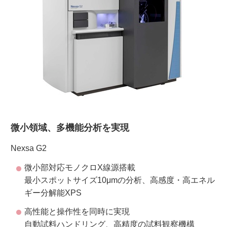
ご利用ガイド
受託オンライン
ラボプランニング
実験フローガイド
微小領域、多機能分析を実現
ワケンG オンラインショップ
Nexsa G2
薬研社 ホームページ
微小部対応モノクロX線源搭載
最小スポットサイズ10μmの分析、高感度・高エネル
ギー分解能XPS
高性能と操作性を同時に実現
自動試料ハンドリング、高精度の試料観察機構