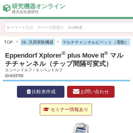
研究機器オンライン
株式会社薬研社
HOME
比較表作成
TOP
26. 汎用実験機器
マルチチャンネルピペット（電動）
®
®
Eppendorf Xplorer
plus Move It
マル
お問い合わせ
チチャンネル（チップ間隔可変式）
エッペンドルフ
/
エッペンドルフ
お知らせ
ID:K03759
機器キャンペーン情報一覧
お問い合わせ
比較表作成
カテゴリー一覧
セミナー情報あり
メーカー別索引
販売元別索引