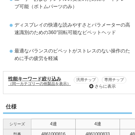
ブ可能（ボトムパーツのみ）
ディスプレイの快適な読みやすさとパラメーターの高
速識別のための360°回転可能なピペットヘッド
最適なバランスのピペットがストレスのない操作のた
めに手の疲労を軽減
性能キーワード絞り込み
汎用チップ
専用チップ
（同一カテゴリーの他製品を表示）
さらに表示
4チャンネル
6チャンネル
仕様
8チャンネル
12チャンネル
4連
4連
シリーズ
間隔可変：あり
4861000816
4861000833
48
型番