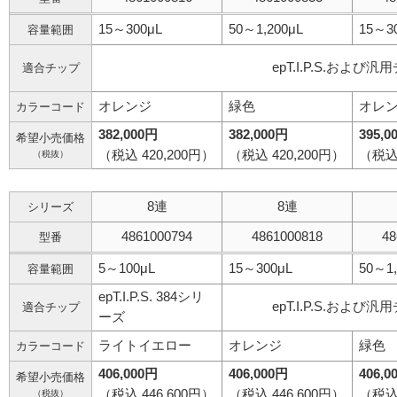
容量1ｍL以上あり
15～300μL
50～1,200μL
15～3
容量範囲
epT.I.P.S.および汎
適合チップ
オレンジ
緑色
オレ
カラーコード
382,000円
382,000円
395,0
希望小売価格
（税込 420,200円）
（税込 420,200円）
（税込 
（税抜）
8連
8連
シリーズ
4861000794
4861000818
48
型番
5～100μL
15～300μL
50～1,
容量範囲
epT.I.P.S. 384シリ
epT.I.P.S.および汎
適合チップ
ーズ
ライトイエロー
オレンジ
緑色
カラーコード
406,000円
406,000円
406,0
希望小売価格
（税込 446,600円）
（税込 446,600円）
（税込 
（税抜）