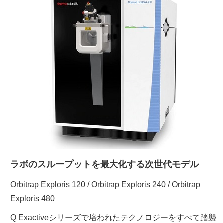
ご利用ガイド
受託オンライン
ラボプランニング
実験フローガイド
ワケンG オンラインショップ
ラボのスループットを最大化する次世代モデル
薬研社 ホームページ
Orbitrap Exploris 120 / Orbitrap Exploris 240 / Orbitrap
Exploris 480
Q Exactiveシリーズで培われたテクノロジーをすべて踏襲