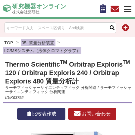
研究機器オンライン
株式会社薬研社
HOME
比較表作成
TOP
05. 質量分析装置
LC/MSシステム（液体クロマトグラフ）
お問い合わせ
TM
TM
Thermo Scientific
Orbitrap Exploris
120 / Orbitrap Exploris 240 / Orbitrap
お知らせ
Exploris 480 質量分析計
機器キャンペーン情報一覧
サーモフィッシャーサイエンティフィック 分析関連
/
サーモフィッシャ
ーサイエンティフィック 分析関連
ID:K03792
カテゴリー一覧
お問い合わせ
比較表作成
メーカー別索引
販売元別索引