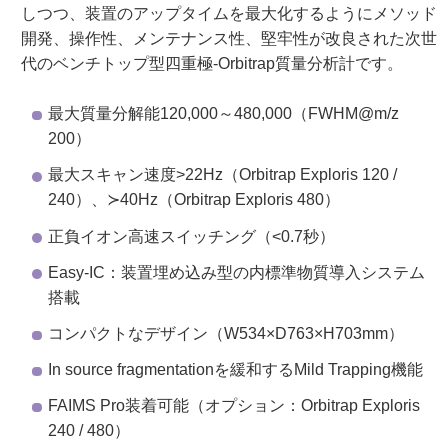
しつつ、装置のアップタイムを最大化するようにメソッド
開発、操作性、メンテナンス性、堅牢性が改良された次世
代のベンチトップ型四重極-Orbitrap質量分析計です。
最大質量分解能120,000～480,000（FWHM@m/z
200）
最大スキャン速度>22Hz（Orbitrap Exploris 120 /
240）、≻40Hz（Orbitrap Exploris 480）
正負イオン高速スイッチング（<0.7秒）
Easy-IC：装置埋め込み型の内標準物質導入システム
搭載
コンパクトなデザイン（W534×D763×H703mm）
In source fragmentationを緩和するMild Trapping機能
FAIMS Pro装着可能（オプション：Orbitrap Exploris
240 / 480）