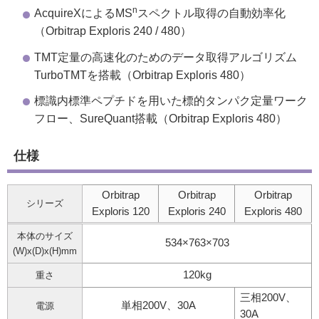
n
AcquireXによるMS
スペクトル取得の自動効率化
（Orbitrap Exploris 240 / 480）
TMT定量の高速化のためのデータ取得アルゴリズム
TurboTMTを搭載（Orbitrap Exploris 480）
標識内標準ペプチドを用いた標的タンパク定量ワーク
フロー、SureQuant搭載（Orbitrap Exploris 480）
仕様
Orbitrap
Orbitrap
Orbitrap
シリーズ
Exploris 120
Exploris 240
Exploris 480
本体のサイズ
534×763×703
(W)x(D)x(H)mm
120kg
重さ
三相200V、
単相200V、30A
電源
30A