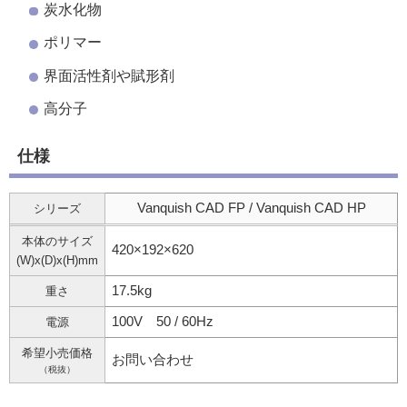
炭水化物
ポリマー
界面活性剤や賦形剤
高分子
仕様
Vanquish CAD FP / Vanquish CAD HP
シリーズ
本体のサイズ
420×192×620
(W)x(D)x(H)mm
17.5kg
重さ
100V 50 / 60Hz
電源
希望小売価格
お問い合わせ
（税抜）