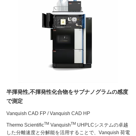
ご利用ガイド
受託オンライン
ラボプランニング
実験フローガイド
ワケンG オンラインショップ
半揮発性,不揮発性化合物をサブナノグラムの感度
薬研社 ホームページ
で測定
Vanquish CAD FP / Vanquish CAD HP
TM
TM
Thermo Scientific
Vanquish
UHPLCシステムの卓越
した分離速度と分解能を活用することで、Vanquish 荷電