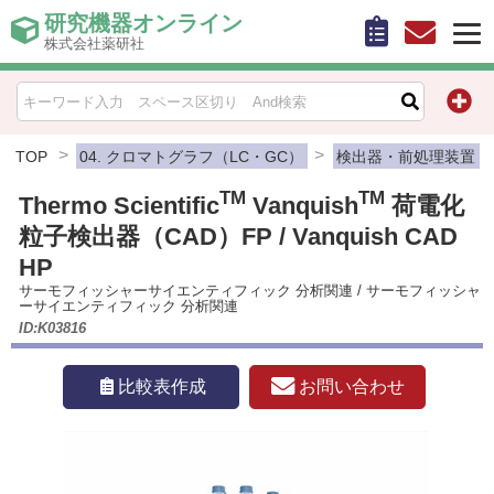
研究機器オンライン
株式会社薬研社
HOME
比較表作成
TOP
04. クロマトグラフ（LC・GC）
検出器・前処理装置
TM
TM
Thermo Scientific
Vanquish
荷電化
お問い合わせ
粒子検出器（CAD）FP / Vanquish CAD
お知らせ
HP
サーモフィッシャーサイエンティフィック 分析関連
/
サーモフィッシャ
ーサイエンティフィック 分析関連
機器キャンペーン情報一覧
ID:K03816
カテゴリー一覧
お問い合わせ
比較表作成
メーカー別索引
販売元別索引