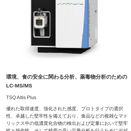
ご利用ガイド
受託オンライン
ラボプランニング
実験フローガイド
環境、食の安全に関わる分析、薬毒物分析のための
ワケンG オンラインショップ
LC-MS/MS
薬研社 ホームページ
TSQ Altis Plus
優れた取得速度、強化された感度、プロトタイプの選択
性、卓越した堅牢性を備えており、食品などの複雑なマト
リックス中の低濃度化合物の検出および定量において堅牢
性と操作性、そして精度の高い定量分析を行うためにデザ