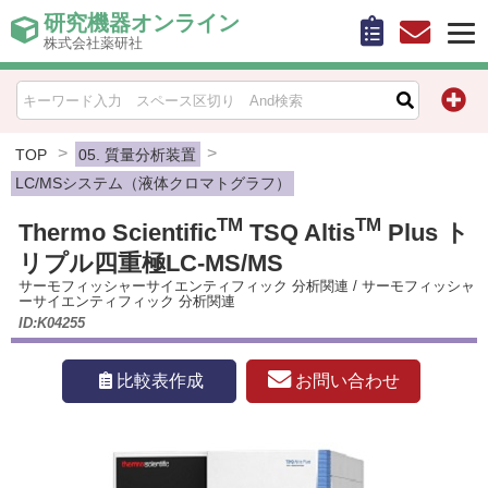
研究機器オンライン
株式会社薬研社
HOME
比較表作成
TOP
05. 質量分析装置
LC/MSシステム（液体クロマトグラフ）
お問い合わせ
TM
TM
Thermo Scientific
TSQ Altis
Plus ト
リプル四重極LC-MS/MS
お知らせ
サーモフィッシャーサイエンティフィック 分析関連
/
サーモフィッシャ
ーサイエンティフィック 分析関連
機器キャンペーン情報一覧
ID:K04255
カテゴリー一覧
お問い合わせ
比較表作成
メーカー別索引
販売元別索引