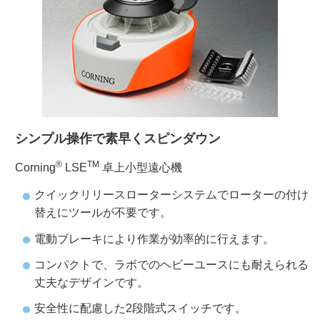
ご利用ガイド
受託オンライン
ラボプランニング
シンプル操作で素早くスピンダウン
実験フローガイド
®
TM
Corning
LSE
卓上小型遠心機
クイックリリースローターシステムでローターの付け
ワケンG オンラインショップ
替えにツールが不要です。
薬研社 ホームページ
電動ブレーキにより作業が効率的に行えます。
コンパクトで、ラボでのヘビーユースにも耐えられる
丈夫なデザインです。
安全性に配慮した2段階式スイッチです。