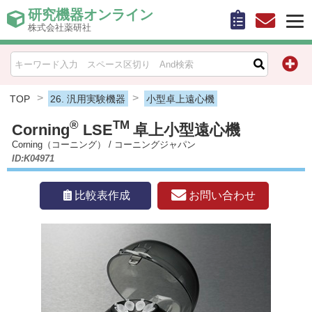
研究機器オンライン
株式会社薬研社
HOME
比較表作成
TOP
26. 汎用実験機器
小型卓上遠心機
®
TM
Corning
LSE
卓上小型遠心機
お問い合わせ
Corning（コーニング）
/
コーニングジャパン
ID:K04971
お知らせ
お問い合わせ
比較表作成
機器キャンペーン情報一覧
カテゴリー一覧
メーカー別索引
販売元別索引