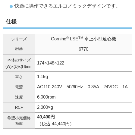
快適に操作できるエルゴノミックデザインです。
仕様
®
TM
Corning
LSE
卓上小型遠心機
シリーズ
6770
型番
本体のサイズ
174×148×122
(W)x(D)x(H)mm
1.1kg
重さ
AC110-240V 50/60Hz 0.35A 24VDC 1A
電源
6,000rpm
速度
2,000×g
RCF
40,400円
希望小売価格
（税込 44,440円）
（税抜）