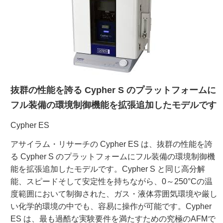
ご利用ガイド
受託オンライン
ラボプランニング
抜群の性能を誇る Cypher S のプラットフォームに
フル装備の環境制御機能を拡張追加したモデルです
実験フローガイド
Cypher ES
ワケンG オンラインショップ
アサイラム・リサーチの Cypher ES は、抜群の性能を誇
る Cypher S のプラットフォームにフル装備の環境制御機
薬研社 ホームページ
能を拡張追加したモデルです。Cypher S と同じ高分解
能、スピードそして安定性を持ちながら、0～250°Cの温
度範囲において制御された、ガス・液体雰囲気環境や厳し
い化学的環境の中でも、容易に操作が可能です。Cypher
ES は、最も過酷な実験要件を満たすための究極のAFMで