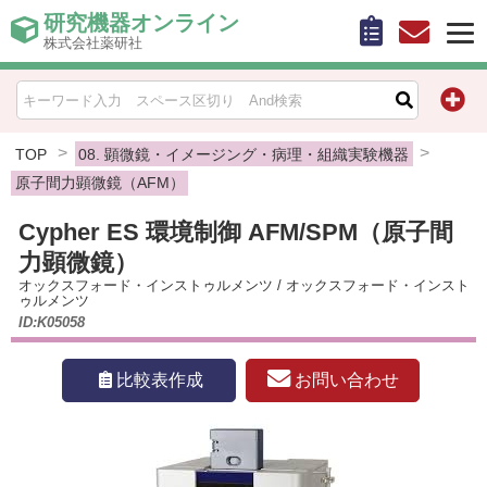
研究機器オンライン
株式会社薬研社
HOME
比較表作成
TOP
08. 顕微鏡・イメージング・病理・組織実験機器
原子間力顕微鏡（AFM）
お問い合わせ
Cypher ES 環境制御 AFM/SPM（原子間
力顕微鏡）
お知らせ
オックスフォード・インストゥルメンツ
/
オックスフォード・インスト
ゥルメンツ
機器キャンペーン情報一覧
ID:K05058
カテゴリー一覧
お問い合わせ
比較表作成
メーカー別索引
販売元別索引