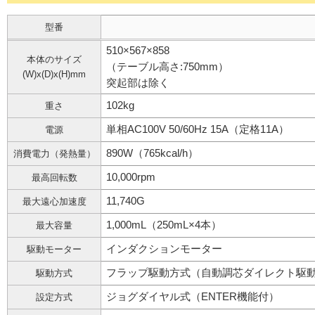
型番
510×567×858
本体のサイズ
（テーブル高さ:750mm）
(W)x(D)x(H)mm
突起部は除く
102kg
重さ
単相AC100V 50/60Hz 15A（定格11A）
電源
890W（765kcal/h）
消費電力（発熱量）
10,000rpm
最高回転数
11,740G
最大遠心加速度
1,000mL（250mL×4本）
最大容量
インダクションモーター
駆動モーター
フラップ駆動方式（自動調芯ダイレクト駆
駆動方式
ジョグダイヤル式（ENTER機能付）
設定方式