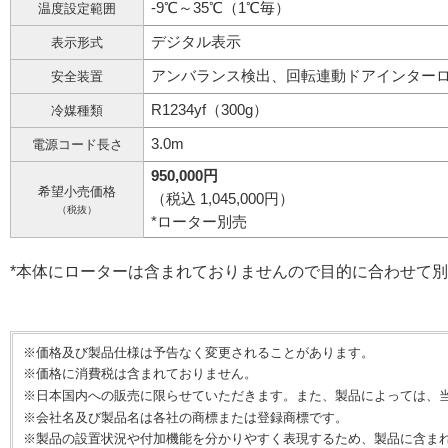
-9℃～35℃（1℃毎）
温度設定範囲
デジタル表示
表示形式
アンバランス検出、回転連動ドアインター
安全装置
R1234yf（300g）
冷媒種類
3.0m
電源コード長さ
950,000円
希望小売価格
（税込 1,045,000円）
（税抜）
*ローター別売
*本体にローターは含まれておりませんので目的に合わせて
※価格及び製品仕様は予告なく変更されることがあります。
※価格に消費税は含まれておりません。
※日本国内への販売に限らせていただきます。また、製品によっては、
※会社名及び製品名は各社の商標または登録商標です。
※製品の設置状況や付加機能を分かりやすく表現するため、製品に含ま