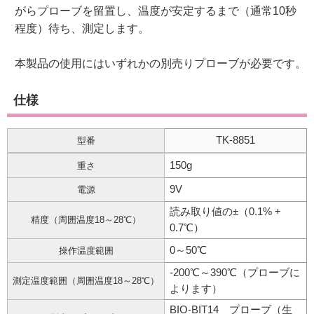
がらプローブを留置し、温度が安定するまで（通常10秒
程度）待ち、測定します。
本製品の使用にはいずれかの別売りプローブが必要です。
仕様
TK-8851
型番
150g
重さ
9V
電源
読み取り値の±（0.1% +
精度（周囲温度18～28℃）
0.7℃）
0～50℃
操作温度範囲
-200℃～390℃（プローブに
測定温度範囲（周囲温度18～28℃）
よります）
BIO-BIT14 プローブ（生