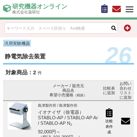
研究機器オンライン
株式会社薬研社
HOME
比較表作成
汎用実験機器
26
静電気除去装置
お問い合わせ
対象商品：
2
お知らせ
件
お問い
メーカー / 販売元
機器キャンペーン情報一覧
比較表
合わせ
商品名
に追加
リスト
希望小売価格
（税抜）
に追加
カテゴリー一覧
島津製作所 / 島津製作所.
イオナイザ（徐電器）
STABLO-AP / STABLO-AP Ar
メーカー別索引
比較
/ STABLO-AP N
2
表作
92,000円～
成
販売元別索引