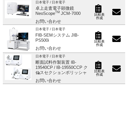
日本電子 / 日本電子
卓上走査電子顕微鏡
ご利用ガイド
TM
NeoScope
JCM-7000
比較表
作成
お問い合わせ
日本電子 / 日本電子
FIB-SEMシステム JIB-
受託オンライン
PS500i
比較表
作成
お問い合わせ
ラボプランニング
日本電子 / 日本電子
断面試料作製装置 IB-
実験フローガイド
19540CP / IB-19550CCP ク
比較表
ロスセクションポリッシャ
TM
作成
ワケンG オンラインショップ
お問い合わせ
薬研社 ホームページ