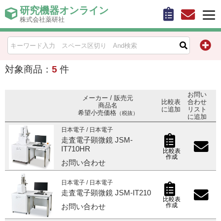
研究機器オンライン
株式会社薬研社
HOME
比較表作成
対象商品：
5
件
お問い合わせ
お問い
メーカー / 販売元
比較表
合わせ
商品名
に追加
リスト
希望小売価格
（税抜）
お知らせ
に追加
日本電子 / 日本電子
走査電子顕微鏡 JSM-
機器キャンペーン情報一覧
IT710HR
比較表
作成
お問い合わせ
カテゴリー一覧
日本電子 / 日本電子
メーカー別索引
走査電子顕微鏡 JSM-IT210
比較表
作成
お問い合わせ
販売元別索引