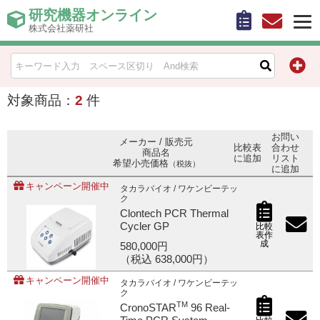
研究機器オンライン
株式会社薬研社
HOME
比較表作成
対象商品：
2
件
お問い合わせ
お問い
メーカー / 販売元
比較表
合わせ
商品名
に追加
リスト
希望小売価格
（税抜）
お知らせ
に追加
キャンペーン開催中
タカラバイオ / ワケンビーテッ
ク
機器キャンペーン情報一覧
Clontech PCR Thermal
Cycler GP
比較
表作
カテゴリー一覧
成
580,000円
（税込 638,000円）
メーカー別索引
キャンペーン開催中
タカラバイオ / ワケンビーテッ
ク
TM
CronoSTAR
96 Real-
販売元別索引