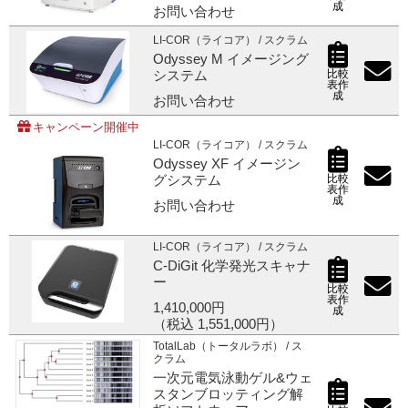
成
お問い合わせ
ご利用ガイド
LI-COR（ライコア） / スクラム
Odyssey M イメージング
比較
システム
表作
成
お問い合わせ
受託オンライン
キャンペーン開催中
LI-COR（ライコア） / スクラム
ラボプランニング
Odyssey XF イメージン
比較
グシステム
表作
成
お問い合わせ
実験フローガイド
LI-COR（ライコア） / スクラム
ワケンG オンラインショップ
C-DiGit 化学発光スキャナ
ー
比較
薬研社 ホームページ
表作
1,410,000円
成
（税込 1,551,000円）
TotalLab（トータルラボ） / ス
クラム
一次元電気泳動ゲル&ウェ
スタンブロッティング解