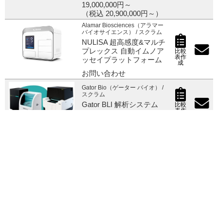
19,000,000円～
（税込 20,900,000円～）
Alamar Biosciences（アラマー
バイオサイエンス） / スクラム
NULISA 超高感度&マルチ
プレックス 自動イムノア
比較
表作
ッセイプラットフォーム
成
お問い合わせ
Gator Bio（ゲーター バイオ） /
スクラム
Gator BLI 解析システム
比較
表作
成
お問い合わせ
Ridgeview Instruments（リッジ
ビュー インスツルメンツ） / ス
クラム
セルベース分子間相互作
比較
用解析装置 LigandTracer
1
2
次 »
表作
成
11,400,000円～
（税込 12,540,000円～）
Sapidyne（サピダイン） / スク
※価格及び製品仕様は予告なく変更されることがあります。
ラム
※価格に消費税は含まれておりません。
ハイアフィニティー分子