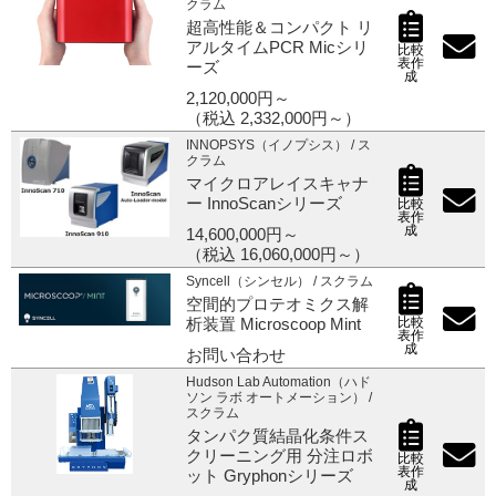
クラム
超高性能＆コンパクト リ
アルタイムPCR Micシリ
比較
表作
ーズ
成
2,120,000円～
（税込 2,332,000円～）
INNOPSYS（イノプシス） / ス
クラム
マイクロアレイスキャナ
ー InnoScanシリーズ
比較
表作
成
14,600,000円～
（税込 16,060,000円～）
Syncell（シンセル） / スクラム
空間的プロテオミクス解
比較
析装置 Microscoop Mint
表作
成
お問い合わせ
Hudson Lab Automation（ハド
ソン ラボ オートメーション） /
スクラム
タンパク質結晶化条件ス
クリーニング用 分注ロボ
比較
表作
ット Gryphonシリーズ
成