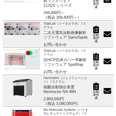
析ソフトウェア
比較
表作
CLIQS シリーズ
成
244,000円～
（税込 268,400円～）
TotalLab（トータルラボ） / ス
クラム
二次元電気泳動画像解析
比較
ソフトウェア SameSpots
表作
成
お問い合わせ
TotalLab（トータルラボ） / ス
クラム
抗HCP抗体カバー率解析
比較
ソフトウェア SpotMap
表作
成
お問い合わせ
Genolution（ジェノリューショ
ン） / スクラム
核酸自動抽出装置
Nextractor NX-48N
比較
表作
成
2,800,000円
（税込 3,080,000円）
Bio Molecular Systems（バイオ
モレキュラー システムズ） / ス