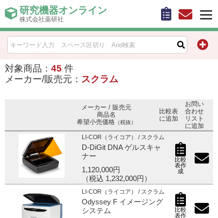
研究機器オンライン
株式会社薬研社
HOME
比較表作成
対象商品：
45
件
メーカー/販売元：
スクラム
お問い合わせ
お問い
メーカー / 販売元
比較表
合わせ
商品名
お知らせ
に追加
リスト
希望小売価格
（税抜）
に追加
LI-COR（ライコア） / スクラム
機器キャンペーン情報一覧
D-DiGit DNA ゲルスキャ
ナー
比較
カテゴリー一覧
表作
1,120,000円
成
（税込 1,232,000円）
メーカー別索引
LI-COR（ライコア） / スクラム
Odyssey F イメージング
比較
システム
販売元別索引
表作