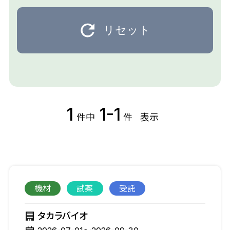
リセット
1
1-1
件中
件
表示
機材
試薬
受託
タカラバイオ