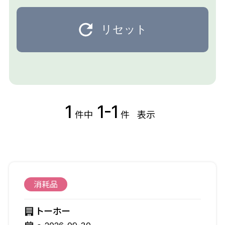
リセット
1
1-1
件中
件
表示
消耗品
トーホー