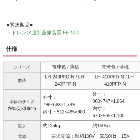
■関連製品■
・
ドレン水強制蒸発装置 FE-500
仕様
電球色 / 薄桃
電球色 / 薄桃
シリーズ
LH-240PFD-N / LH-
LH-410PFD-N / LH-
型番
240PFP-N
410PFP-N
外寸：
外寸：
960×747×1,864
本体のサイズ
796×663×1,749
(W)x(D)x(H)mm
内寸：
内寸：512×485×980
670×565×1,100
約125kg
約150kg
重さ
要求電源：単相100V 50/60Hz 15A
電源