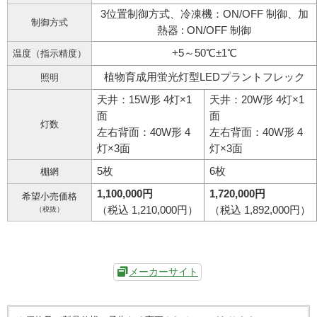
3位置制御方式、冷凍機：ON/OFF 制御、加
制御方式
熱器 : ON/OFF 制御
+5～50℃±1℃
温度（指示精度）
植物育成用蛍光灯型LEDプラントフレック
照明
天井：15W形 4灯×1
天井：20W形 4灯×1
面
面
灯数
左右背面：40W形 4
左右背面：40W形 4
灯×3面
灯×3面
5枚
6枚
棚網
1,100,000円
1,720,000円
希望小売価格
（税込 1,210,000円）
（税込 1,892,000円）
（税抜）
メーカーサイト