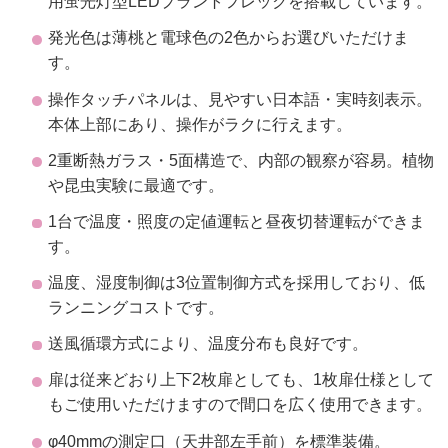
用蛍光灯型LEDプラントフレックを搭載しています。
発光色は薄桃と電球色の2色からお選びいただけま
す。
操作タッチパネルは、見やすい日本語・実時刻表示。
本体上部にあり、操作がラクに行えます。
2重断熱ガラス・5面構造で、内部の観察が容易。植物
や昆虫実験に最適です。
1台で温度・照度の定値運転と昼夜切替運転ができま
す。
温度、湿度制御は3位置制御方式を採用しており、低
ランニングコストです。
送風循環方式により、温度分布も良好です。
扉は従来どおり上下2枚扉としても、1枚扉仕様として
もご使用いただけますので間口を広く使用できます。
φ40mmの測定口（天井部左手前）を標準装備。