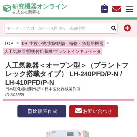
研究機器オンライン
株式会社薬研社
HOME
比較表作成
TOP
09. 実験小物/実験動物・植物・魚類用機器
人工気象器/照明付培養棚/プラントインキュベータ
お問い合わせ
人工気象器＜オープン型＞（プラントフ
レック搭載タイプ） LH-240PFD/P-N /
お知らせ
LH-410PFD/P-N
機器キャンペーン情報一覧
日本医化器械製作所
/
日本医化器械製作所
ID:K03359
カテゴリー一覧
お問い合わせ
比較表作成
メーカー別索引
販売元別索引