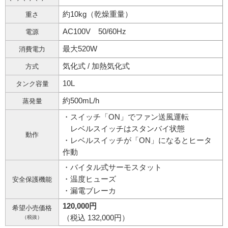
約10kg（乾燥重量）
重さ
AC100V 50/60Hz
電源
最大520W
消費電力
気化式 / 加熱気化式
方式
10L
タンク容量
約500mL/h
蒸発量
・スイッチ「ON」でファン送風運転
レベルスイッチはスタンバイ状態
動作
・レベルスイッチが「ON」になるとヒータ
作動
・バイタル式サーモスタット
・温度ヒューズ
安全保護機能
・漏電ブレーカ
120,000円
希望小売価格
（税込 132,000円）
（税抜）