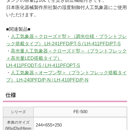
タンクの容量は10Lで空焚き防止機能付きです。
日本医化器械製作所社製の湿度制御付人工気象器にご使用
いただけます。
■関連製品■
・
人工気象器＜クローズド型＞（調光仕様・プラントフレ
ック搭載タイプ） LH-241PFD/PT-S / LH-411PFD/PT-S
・
高光量人工気象器＜クローズド型＞（プラントフレック
＋高光量LED搭載タイプ）
LH-411PFQDT-S / LH-411PFQPT-S
・
人工気象器＜オープン型＞（プラントフレック搭載タイ
プ） LH-240PFD/P-N / LH-410PFD/P-N
仕様
FE-500
シリーズ
本体のサイズ
244×655×250
(W)x(D)x(H)mm