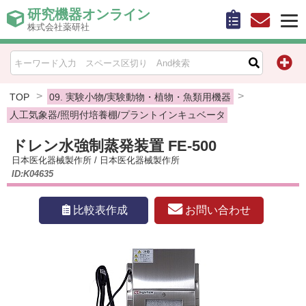
研究機器オンライン
株式会社薬研社
HOME
比較表作成
TOP
09. 実験小物/実験動物・植物・魚類用機器
人工気象器/照明付培養棚/プラントインキュベータ
お問い合わせ
ドレン水強制蒸発装置 FE-500
日本医化器械製作所
/
日本医化器械製作所
お知らせ
ID:K04635
機器キャンペーン情報一覧
お問い合わせ
比較表作成
カテゴリー一覧
メーカー別索引
販売元別索引