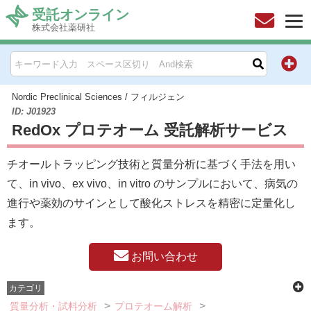
受託オンライン
株式会社薬研社
HOME
お問い合わせ
Nordic Preclinical Sciences
/
フィルジェン
ID: J01923
RedOx プロテオーム 受託解析サービス
お知らせ
チオールトラッピング技術と質量分析に基づく手法を用い
キャンペーン情報一覧
て、in vivo、ex vivo、in vitro のサンプルにおいて、病気の
製品カテゴリー一覧
進行や薬効のサインとして酸化ストレスを精密に定量化し
ます。
メーカー別索引
お問い合わせ
販売元別索引
カテゴリ
ご利用ガイド
質量分析・試料分析
プロテオーム解析