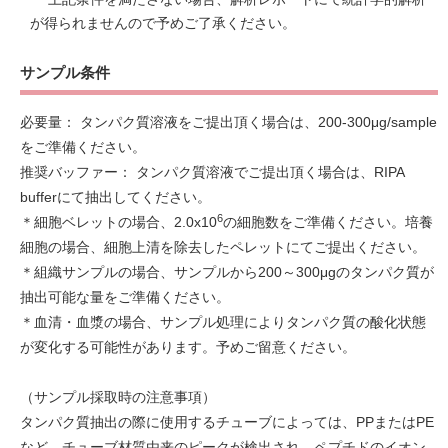
が得られませんので予めご了承ください。
サンプル条件
必要量： タンパク質溶液をご提出頂く場合は、200-300μg/sample
をご準備ください。
推奨バッファー： タンパク質溶液でご提出頂く場合は、RIPA
bufferにて抽出してください。
6
＊細胞ベレットの場合、2.0x10
の細胞数をご準備ください。培養
細胞の場合、細胞上清を除去したペレットにてご提出ください。
＊組織サンプルの場合、サンプルから200～300μgのタンパク質が
抽出可能な量をご準備ください。
＊血清・血漿の場合、サンプル処理によりタンパク質の酸化状態
が変化する可能性があります。予めご留意ください。
（サンプル採取時の注意事項）
タンパク質抽出の際に使用するチューブによっては、PPまたはPE
など、チューブ材質由来のピークが検出され、ペプチドのイオン