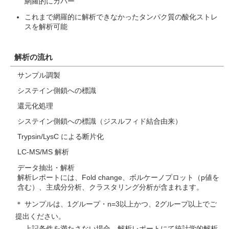
網羅的にカバー
これまで網羅的に解析できなかったタンパク質の酸化ストレ
スを解析可能
解析の流れ
サンプル調製
システイン側鎖への標識
還元化処理
システイン側鎖への標識（ジスルフィド結合由来）
Trypsin/LysC による断片化
LC-MS/MS 解析
データ抽出・解析
解析レポートには、Fold change、ボルケーノプロット（p値を
含む）、主成分分析、クラスタリング分析が含まれます。
＊ サンプルは、1グループ・n=3以上かつ、2グループ以上でご
提出ください。
上記条件を満たさない場合、解析レポートにて統計学的解析