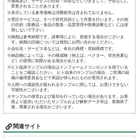
※価格及び、サービスの仕様・内容などにつきまして、予告なしに
変更されることがあります。
※表示している参考価格は消費税等は含まれておりません。
※受託サービスは、すべて研究目的として作業を行います。その他
の目的（医療品・食品の製造・品質管理や医療診断など）には使
用しないで下さい。
※納期は参考納期です。諸事情により、前後する場合がございま
す。納期の詳細については個別にお問い合わせください。
※会社名・サービス名などは、各社の商標・登録商標です。
※納品物によっては、その構成物（例えば、ベクター、蛍光色素な
ど）の使用に制限がある場合があります。
※ヒト臨床サンプルの場合はインフォームドコンセントを得ている
ことをご確認ください。 ヒト由来のサンプルの場合、ご所属の組
織の倫理委員会などで承認が得られたものが受領されます。
※人間への感染性が疑われるサンプルに関しては、お受けできない
可能性がございます。
※サンプルの保管および返却を行っていない場合があります。お客
様より提供いただいたサンプルおよび解析データ等は、業務終了
後、廃棄される場合がございます。
関連サイト