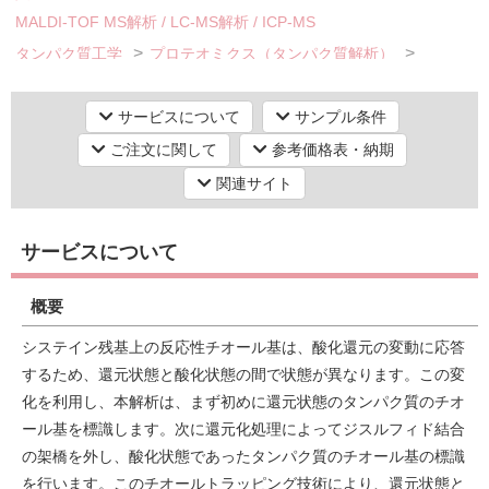
MALDI-TOF MS解析 / LC-MS解析 / ICP-MS
タンパク質工学
プロテオミクス（タンパク質解析）
研究機器オンライン
プロテオーム解析・タンパク質網羅的同定・LC-MS分析・配列解
析（ペプチドシーケンス）
サービスについて
サンプル条件
質量分析・試料分析
プロテオーム解析
LC-MS解析
ラボプランニング
ご注文に関して
参考価格表・納期
関連サイト
実験フローガイド
ワケンG オンラインショップ
サービスについて
薬研社 ホームページ
概要
システイン残基上の反応性チオール基は、酸化還元の変動に応答
するため、還元状態と酸化状態の間で状態が異なります。この変
化を利用し、本解析は、まず初めに還元状態のタンパク質のチオ
ール基を標識します。次に還元化処理によってジスルフィド結合
の架橋を外し、酸化状態であったタンパク質のチオール基の標識
を行います。このチオールトラッピング技術により、還元状態と