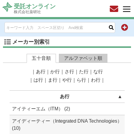
受託オンライン
株式会社薬研社
HOME
お問い合わせ
メーカー別索引
お知らせ
五十音順
アルファベット順
キャンペーン情報一覧
｜
あ行
｜
か行
｜
さ行
｜
た行
｜
な行
｜
は行
｜
ま行
｜
や行
｜
ら行
｜
わ行
｜
製品カテゴリー一覧
あ行
▲
メーカー別索引
アイティーエム（ITM） (2)
販売元別索引
アイディーティー（Integrated DNA Technologies）
(10)
ご利用ガイド