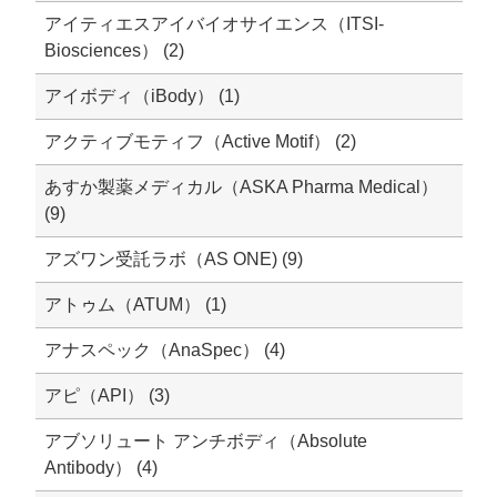
アイティエスアイバイオサイエンス（ITSI-
Biosciences） (2)
研究機器オンライン
アイボディ（iBody） (1)
ラボプランニング
アクティブモティフ（Active Motif） (2)
あすか製薬メディカル（ASKA Pharma Medical）
実験フローガイド
(9)
ワケンG オンラインショップ
アズワン受託ラボ（AS ONE) (9)
アトゥム（ATUM） (1)
薬研社 ホームページ
アナスペック（AnaSpec） (4)
アピ（API） (3)
アブソリュート アンチボディ（Absolute
Antibody） (4)