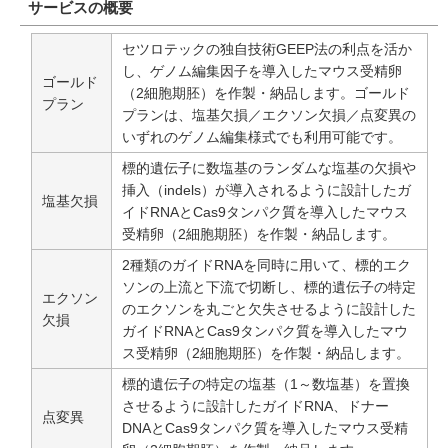
サービスの概要
セツロテックの独自技術GEEP法の利点を活か
し、ゲノム編集因子を導入したマウス受精卵
ゴールド
（2細胞期胚）を作製・納品します。ゴールド
プラン
プランは、塩基欠損／エクソン欠損／点変異の
いずれのゲノム編集様式でも利用可能です。
標的遺伝子に数塩基のランダムな塩基の欠損や
挿入（indels）が導入されるように設計したガ
塩基欠損
イドRNAとCas9タンパク質を導入したマウス
受精卵（2細胞期胚）を作製・納品します。
2種類のガイドRNAを同時に用いて、標的エク
ソンの上流と下流で切断し、標的遺伝子の特定
エクソン
のエクソンを丸ごと欠失させるように設計した
欠損
ガイドRNAとCas9タンパク質を導入したマウ
ス受精卵（2細胞期胚）を作製・納品します。
標的遺伝子の特定の塩基（1～数塩基）を置換
させるように設計したガイドRNA、ドナー
点変異
DNAとCas9タンパク質を導入したマウス受精