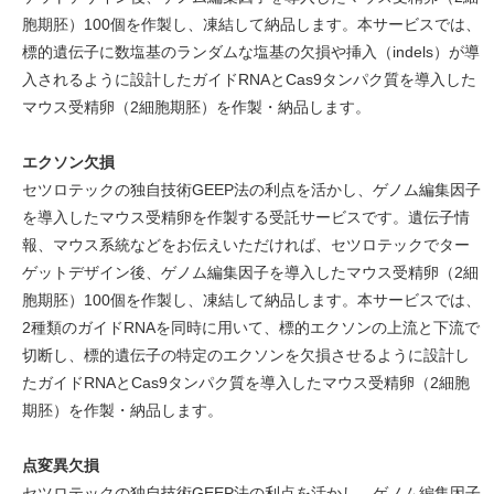
胞期胚）100個を作製し、凍結して納品します。本サービスでは、
標的遺伝子に数塩基のランダムな塩基の欠損や挿入（indels）が導
入されるように設計したガイドRNAとCas9タンパク質を導入した
マウス受精卵（2細胞期胚）を作製・納品します。
エクソン欠損
セツロテックの独自技術GEEP法の利点を活かし、ゲノム編集因子
を導入したマウス受精卵を作製する受託サービスです。遺伝子情
報、マウス系統などをお伝えいただければ、セツロテックでター
ゲットデザイン後、ゲノム編集因子を導入したマウス受精卵（2細
胞期胚）100個を作製し、凍結して納品します。本サービスでは、
2種類のガイドRNAを同時に用いて、標的エクソンの上流と下流で
切断し、標的遺伝子の特定のエクソンを欠損させるように設計し
たガイドRNAとCas9タンパク質を導入したマウス受精卵（2細胞
期胚）を作製・納品します。
点変異欠損
セツロテックの独自技術GEEP法の利点を活かし、ゲノム編集因子