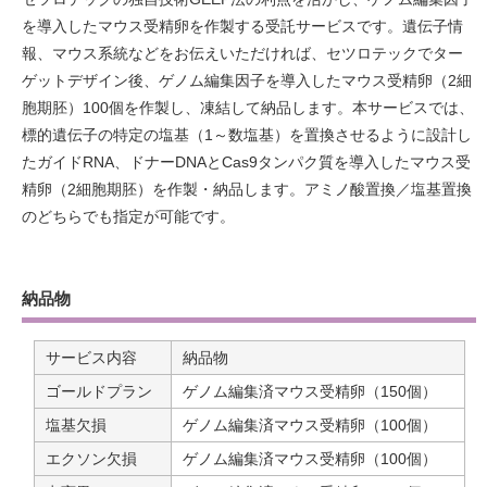
を導入したマウス受精卵を作製する受託サービスです。遺伝子情
報、マウス系統などをお伝えいただければ、セツロテックでター
ゲットデザイン後、ゲノム編集因子を導入したマウス受精卵（2細
胞期胚）100個を作製し、凍結して納品します。本サービスでは、
標的遺伝子の特定の塩基（1～数塩基）を置換させるように設計し
たガイドRNA、ドナーDNAとCas9タンパク質を導入したマウス受
精卵（2細胞期胚）を作製・納品します。アミノ酸置換／塩基置換
のどちらでも指定が可能です。
納品物
サービス内容
納品物
ゴールドプラン
ゲノム編集済マウス受精卵（150個）
塩基欠損
ゲノム編集済マウス受精卵（100個）
エクソン欠損
ゲノム編集済マウス受精卵（100個）