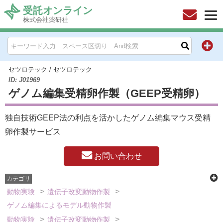
受託オンライン
株式会社薬研社
HOME
お問い合わせ
セツロテック
/
セツロテック
ID: J01969
ゲノム編集受精卵作製（GEEP受精卵）
お知らせ
独自技術GEEP法の利点を活かしたゲノム編集マウス受精
キャンペーン情報一覧
卵作製サービス
製品カテゴリー一覧
お問い合わせ
メーカー別索引
カテゴリ
動物実験
遺伝子改変動物作製
販売元別索引
ゲノム編集によるモデル動物作製
動物実験
遺伝子改変動物作製
ご利用ガイド