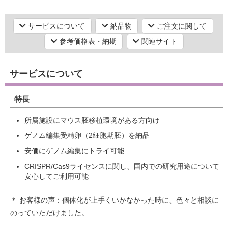
遺伝子改変動物作製（ノックアウト・ノックイン・トランスジェニ
ック・スピードコンジェニック・病態可視化・ジーンターゲティン
サービスについて
納品物
ご注文に関して
グ動物作製）
研究機器オンライン
動物実験
遺伝子改変動物作製
生殖工学技術関連
参考価格表・納期
関連サイト
動物実験
創薬・薬物動態研究・非臨床試験
動物試験
ラボプランニング
サービスについて
実験フローガイド
特長
ワケンG オンラインショップ
所属施設にマウス胚移植環境がある方向け
ゲノム編集受精卵（2細胞期胚）を納品
薬研社 ホームページ
安価にゲノム編集にトライ可能
CRISPR/Cas9ライセンスに関し、国内での研究用途について
安心してご利用可能
＊ お客様の声：個体化が上手くいかなかった時に、色々と相談に
のっていただけました。