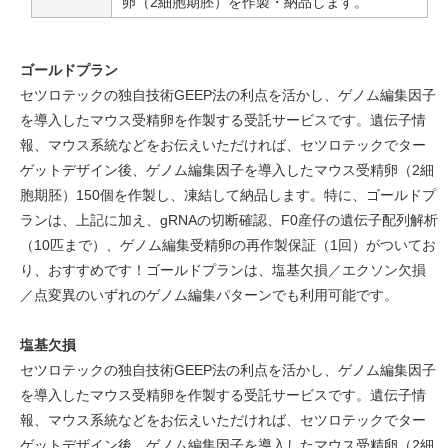
卵（2細胞期胚）を作製・納品します。
ゴールドプラン
セツロテックの独自技術GEEP法の利点を活かし、ゲノム編集因子
を導入したマウス受精卵を作製する受託サービスです。遺伝子情
報、マウス系統などをお伝えいただければ、セツロテックでター
ゲットデザイン後、ゲノム編集因子を導入したマウス受精卵（2細
胞期胚）150個を作製し、凍結して納品します。特に、ゴールドプ
ランは、上記に加え、gRNAの切断確認、F0産仔の遺伝子配列解析
（10匹まで）、ゲノム編集受精卵の再作製保証（1回）がついてお
り、おすすめです！ゴールドプランは、塩基欠損／エクソン欠損
／点変異のいずれのゲノム編集パターンでも利用可能です。
塩基欠損
セツロテックの独自技術GEEP法の利点を活かし、ゲノム編集因子
を導入したマウス受精卵を作製する受託サービスです。遺伝子情
報、マウス系統などをお伝えいただければ、セツロテックでター
ゲットデザイン後、ゲノム編集因子を導入したマウス受精卵（2細