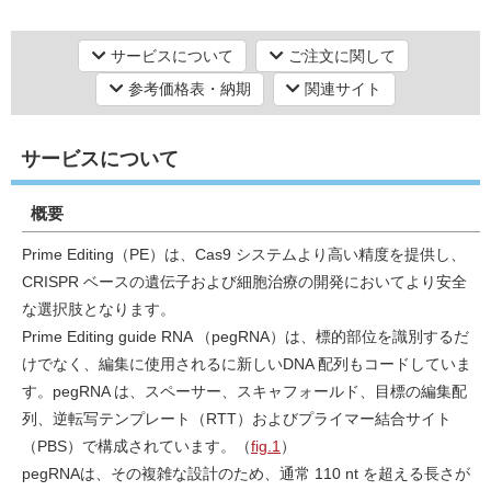
サービスについて
ご注文に関して
研究機器オンライン
参考価格表・納期
関連サイト
ラボプランニング
サービスについて
実験フローガイド
概要
ワケンG オンラインショップ
Prime Editing（PE）は、Cas9 システムより高い精度を提供し、
CRISPR ベースの遺伝子および細胞治療の開発においてより安全
薬研社 ホームページ
な選択肢となります。
Prime Editing guide RNA （pegRNA）は、標的部位を識別するだ
けでなく、編集に使用されるに新しいDNA 配列もコードしていま
す。pegRNA は、スペーサー、スキャフォールド、目標の編集配
列、逆転写テンプレート（RTT）およびプライマー結合サイト
（PBS）で構成されています。（
fig.1
）
pegRNAは、その複雑な設計のため、通常 110 nt を超える長さが