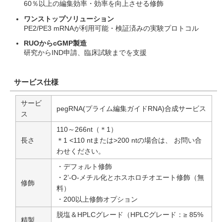
60％以上の編集効率・効率を向上させる修飾
ワンストップソリューション
PE2/PE3 mRNAが利用可能・検証済みの実験プロトコル
RUOからcGMP製造
研究からIND申請、臨床試験までを支援
サービス仕様
サービ
pegRNA(プライム編集ガイドRNA)合成サービス
ス
110～266nt（＊1）
長さ
＊1 <110 ntまたは>200 ntの場合は、 お問い合
わせください。
・デフォルト修飾
・2’-O-メチル化とホスホロチオエート修飾（無
修飾
料）
・200以上修飾オプション
脱塩＆HPLCグレード（HPLCグレード：≥ 85%
精製