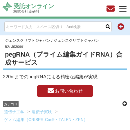
受託オンライン
株式会社薬研社
HOME
お問い合わせ
ジェンスクリプトジャパン
/
ジェンスクリプトジャパン
ID: J02066
pegRNA（プライム編集ガイドRNA）合
お知らせ
成サービス
キャンペーン情報一覧
220ntまでのpegRNAによる精密な編集が実現
製品カテゴリー一覧
お問い合わせ
メーカー別索引
カテゴリ
遺伝子工学
遺伝子実験
販売元別索引
ゲノム編集（CRISPR-Cas9・TALEN・ZFN）
ご利用ガイド