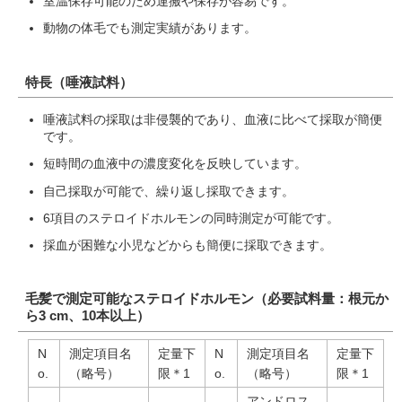
室温保存可能のため運搬や保存が容易です。
動物の体毛でも測定実績があります。
特長（唾液試料）
唾液試料の採取は非侵襲的であり、血液に比べて採取が簡便
です。
短時間の血液中の濃度変化を反映しています。
自己採取が可能で、繰り返し採取できます。
6項目のステロイドホルモンの同時測定が可能です。
採血が困難な小児などからも簡便に採取できます。
毛髪で測定可能なステロイドホルモン（必要試料量：根元か
ら3 cm、10本以上）
N
測定項目名
定量下
N
測定項目名
定量下
o.
（略号）
限＊1
o.
（略号）
限＊1
アンドロス