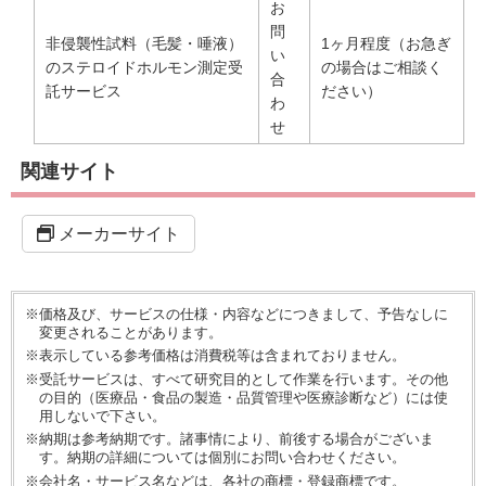
お
問
非侵襲性試料（毛髪・唾液）
1ヶ月程度（お急ぎ
い
のステロイドホルモン測定受
の場合はご相談く
合
託サービス
ださい）
わ
せ
関連サイト
メーカーサイト
※価格及び、サービスの仕様・内容などにつきまして、予告なしに
変更されることがあります。
※表示している参考価格は消費税等は含まれておりません。
※受託サービスは、すべて研究目的として作業を行います。その他
の目的（医療品・食品の製造・品質管理や医療診断など）には使
用しないで下さい。
※納期は参考納期です。諸事情により、前後する場合がございま
す。納期の詳細については個別にお問い合わせください。
※会社名・サービス名などは、各社の商標・登録商標です。