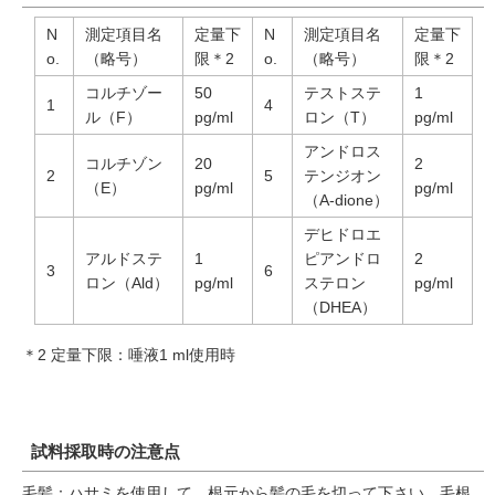
N
測定項目名
定量下
N
測定項目名
定量下
o.
（略号）
限＊2
o.
（略号）
限＊2
コルチゾー
50
テストステ
1
1
4
ル（F）
pg/ml
ロン（T）
pg/ml
アンドロス
コルチゾン
20
2
2
5
テンジオン
（E）
pg/ml
pg/ml
（A-dione）
デヒドロエ
アルドステ
1
ピアンドロ
2
3
6
ロン（Ald）
pg/ml
ステロン
pg/ml
（DHEA）
＊2 定量下限：唾液1 ml使用時
試料採取時の注意点
毛髪：ハサミを使用して、根元から髪の毛を切って下さい。毛根