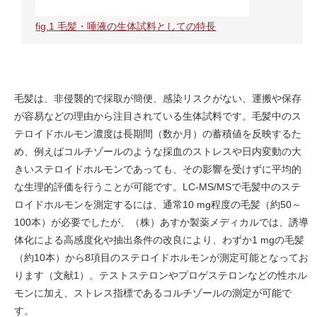
fig.1 毛髪・唾液の生体試料としての特長
毛髪は、非侵襲的で採取が簡便、感染リスクがない、運搬や保存
が容易などの理由から注目されている生体試料です。毛髪中のス
テロイドホルモン濃度は長期間（数か月）の蓄積値を反映するた
め、例えばコルチゾールのような採血のストレスや日内変動の大
きいステロイドホルモンであっても、その影響を受けずに平均的
な生理的評価を行うことが可能です。LC-MS/MSで毛髪中のステ
ロイドホルモンを測定するには、通常10 mg程度の毛髪（約50～
100本）が必要でしたが、（株）あすか製薬メディカルでは、誘導
体化による高感度化や抽出条件の改良により、わずか1 mgの毛髪
（約10本）から8項目のステロイドホルモンが測定可能となってお
ります（文献1）。テストステロンやプロゲステロンなどの性ホル
モンに加え、ストレス指標であるコルチゾールの測定が可能で
す。