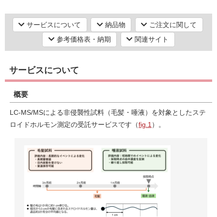
サービスについて
納品物
ご注文に関して
研究機器オンライン
参考価格表・納期
関連サイト
ラボプランニング
サービスについて
実験フローガイド
概要
ワケンG オンラインショップ
LC-MS/MSによる非侵襲性試料（毛髪・唾液）を対象としたステ
ロイドホルモン測定の受託サービスです（
fig.1
）。
薬研社 ホームページ