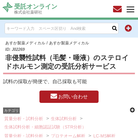
受託オンライン
株式会社薬研社
HOME
お問い合わせ
あすか製薬メディカル
/
あすか製薬メディカル
ID: J02269
非侵襲性試料（毛髪・唾液）のステロイ
お知らせ
ドホルモン測定の受託分析サービス
キャンペーン情報一覧
試料の採取が簡便で、自己採取も可能
製品カテゴリー一覧
お問い合わせ
メーカー別索引
カテゴリ
質量分析・試料分析
生体試料分析
販売元別索引
生体試料分析・細胞認証試験（STR分析）
質量分析・試料分析
プロテオーム解析
LC-MS解析
ご利用ガイド