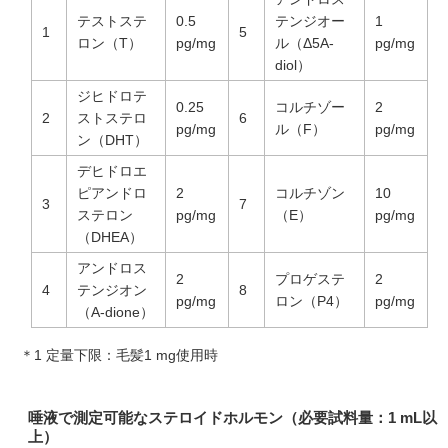
テストステ
0.5
テンジオー
1
1
5
ロン（T）
pg/mg
ル（Δ5A-
pg/mg
diol）
ジヒドロテ
0.25
コルチゾー
2
2
ストステロ
6
pg/mg
ル（F）
pg/mg
ン（DHT）
デヒドロエ
ピアンドロ
2
コルチゾン
10
3
7
ステロン
pg/mg
（E）
pg/mg
（DHEA）
アンドロス
2
プロゲステ
2
4
テンジオン
8
pg/mg
ロン（P4）
pg/mg
（A-dione）
＊1 定量下限：毛髪1 mg使用時
唾液で測定可能なステロイドホルモン（必要試料量：1 mL以
上）