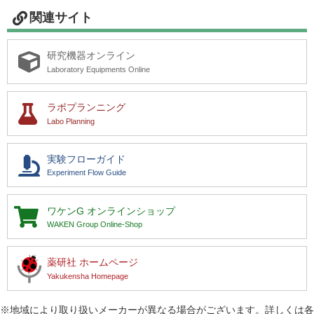
関連サイト
研究機器オンライン
研究機器オンライン
Laboratory Equipments Online
ラボプランニング
ラボプランニング
Labo Planning
実験フローガイド
実験フローガイド
ワケンG オンラインショップ
Experiment Flow Guide
薬研社 ホームページ
ワケンG
オンラインショップ
WAKEN Group Online-Shop
薬研社 ホームページ
Yakukensha Homepage
※地域により取り扱いメーカーが異なる場合がございます。詳しくは各