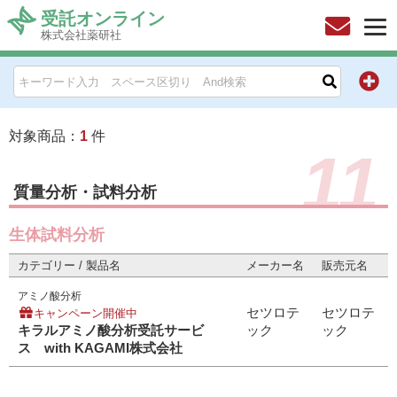
受託オンライン
株式会社薬研社
HOME
お問い合わせ
対象商品：
1
件
11
お知らせ
質量分析・試料分析
キャンペーン情報一覧
生体試料分析
製品カテゴリー一覧
カテゴリー / 製品名
メーカー名
販売元名
アミノ酸分析
メーカー別索引
セツロテ
セツロテ
キャンペーン開催中
キラルアミノ酸分析受託サービ
ック
ック
販売元別索引
ス with KAGAMI株式会社
ご利用ガイド