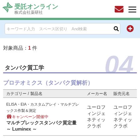
受託オンライン
株式会社薬研社
HOME
お問い合わせ
対象商品：
1
件
04
お知らせ
タンパク質工学
キャンペーン情報一覧
プロテオミクス（タンパク質解析）
製品カテゴリー一覧
カテゴリー / 製品名
メーカー名
販売元名
ELISA・EIA・カスタムアレイ・マルチプレ
メーカー別索引
ユーロフ
ユーロフ
ックス作製＆測定
ィンジェ
ィンジェ
キャンペーン開催中
ネティッ
ネティッ
販売元別索引
マルチプレックスタンパク質定量
クラボ
クラボ
～ Luminex ～
ご利用ガイド