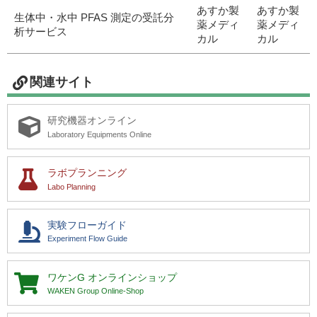
あすか製
あすか製
生体中・水中 PFAS 測定の受託分
薬メディ
薬メディ
析サービス
カル
カル
研究機器オンライン
関連サイト
ラボプランニング
研究機器オンライン
実験フローガイド
Laboratory Equipments Online
ワケンG オンラインショップ
ラボプランニング
Labo Planning
薬研社 ホームページ
実験フローガイド
Experiment Flow Guide
ワケンG
オンラインショップ
WAKEN Group Online-Shop