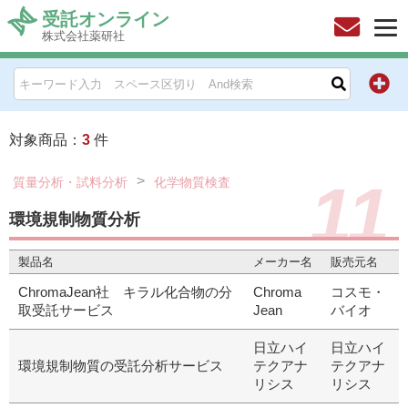
受託オンライン
株式会社薬研社
HOME
お問い合わせ
対象商品：
3
件
お知らせ
11
質量分析・試料分析
化学物質検査
キャンペーン情報一覧
環境規制物質分析
製品名
メーカー名
販売元名
製品カテゴリー一覧
ChromaJean社 キラル化合物の分
Chroma
コスモ・
メーカー別索引
取受託サービス
Jean
バイオ
日立ハイ
日立ハイ
販売元別索引
環境規制物質の受託分析サービス
テクアナ
テクアナ
リシス
リシス
ご利用ガイド