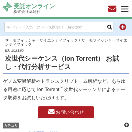
受託オンライン
株式会社薬研社
HOME
お問い合わせ
サーモフィッシャーサイエンティフィック
/
サーモフィッシャーサイエ
ンティフィック
ID: J02195
お知らせ
次世代シーケンス（Ion Torrent） お試
し・代行分析サービス
キャンペーン情報一覧
ゲノム変異解析やトランスクリプトーム解析など、あらゆ
製品カテゴリー一覧
™
る用途に応じて Ion Torrent
次世代シーケンサによるデー
タ取得をお試しいただけます。
メーカー別索引
お問い合わせ
販売元別索引
カテゴリ
ご利用ガイド