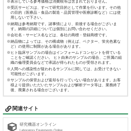
※表示している参考価格は消費税等は含まれておりません。
※受託サービスは、すべて研究目的として作業を行います。その他
の目的（医療品・食品の製造・品質管理や医療診断など）には使
用しないで下さい。
※納期は参考納期です。諸事情により、前後する場合がございま
す。納期の詳細については個別にお問い合わせください。
※会社名・サービス名などは、各社の商標・登録商標です。
※納品物によっては、その構成物（例えば、ベクター、蛍光色素な
ど）の使用に制限がある場合があります。
※ヒト臨床サンプルの場合はインフォームドコンセントを得ている
ことをご確認ください。 ヒト由来のサンプルの場合、ご所属の組
織の倫理委員会などで承認が得られたものが受領されます。
※人間への感染性が疑われるサンプルに関しては、お受けできない
可能性がございます。
※サンプルの保管および返却を行っていない場合があります。お客
様より提供いただいたサンプルおよび解析データ等は、業務終了
後、廃棄される場合がございます。
関連サイト
研究機器オンライン
Laboratory Equipments Online