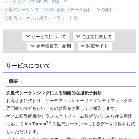
シーケンス（塩基配列）解析
次世代シーケンス（NGS）解析【データ解析・その他】
次世代シーケンス用ライブラリー作製
研究機器オンライン
シーケンス（塩基配列）解析
次世代シーケンス（NGS）解析【データ解析・その他】
サービスについて
ご注文に関して
ラボプランニング
次世代シーケンス解析
参考価格表・納期
関連サイト
シーケンス（塩基配列）解析
実験フローガイド
次世代シーケンス（NGS）解析【ゲノムDNAシーケンス】
サービスについて
16S-rRNA アンプリコン解析（細菌叢解析）
ワケンG オンラインショップ
シーケンス（塩基配列）解析
概要
薬研社 ホームページ
次世代シーケンス（NGS）解析【RNAシーケンス】
次世代シーケンシングによる網羅的な遺伝子解析
RNA-Seq解析・TruSeq（微量）トランスクリプトーム解析
お客さまに代わり、サーモフィッシャーサイエンティフィックの
シーケンス（塩基配列）解析
専門家が分析を行い、その結果をお返してご報告します。
次世代シーケンス（NGS）解析【RNAシーケンス】
ゲノム変異解析やトランスクリプトーム解析など、あらゆる用途
de Novoトランスクリプトームシーケンス解析
TM
に応じて Ion Torrent
次世代シーケンサによるデータ取得をお試
シーケンス（塩基配列）解析
しいただけます。
次世代シーケンス（NGS）解析【RNAシーケンス】