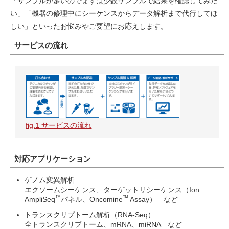
「サンプルが多いのでまずは少数サンプルで結果を確認してみた
miRNA-Seq（miRNAシーケンス解析・small RNA発現解析）
い」「機器の修理中にシーケンスからデータ解析まで代行してほ
シーケンス（塩基配列）解析
しい」といったお悩みやご要望にお応えします。
次世代シーケンス（NGS）解析【ゲノムDNAシーケンス】
サービスの流れ
ゲノム変異解析
fig.1 サービスの流れ
対応アプリケーション
ゲノム変異解析
エクソームシーケンス、ターゲットリシーケンス（Ion
™
™
AmpliSeq
パネル、Oncomine
Assay） など
トランスクリプトーム解析（RNA-Seq）
全トランスクリプトーム、mRNA、miRNA など